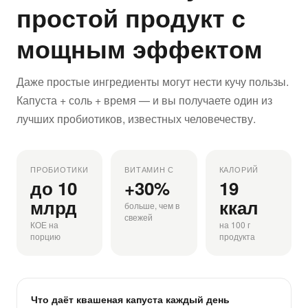
простой продукт с
мощным эффектом
Даже простые ингредиенты могут нести кучу пользы.
Капуста + соль + время — и вы получаете один из
лучших пробиотиков, известных человечеству.
ПРОБИОТИКИ
ВИТАМИН С
КАЛОРИЙ
до 10
+30%
19
млрд
ккал
больше, чем в
свежей
КОЕ на
на 100 г
порцию
продукта
Что даёт квашеная капуста каждый день