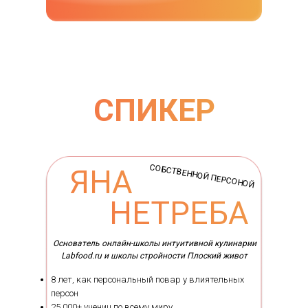
СПИКЕР
{DATAF1}
СОБСТВЕННОЙ ПЕРСОНОЙ
ЯНА
{DATAF2}
НЕТРЕБА
Основатель онлайн-школы интуитивной кулинарии
Labfood.ru и школы стройности Плоский живот
8 лет, как персональный повар у влиятельных
персон
25.000+ учениц по всему миру