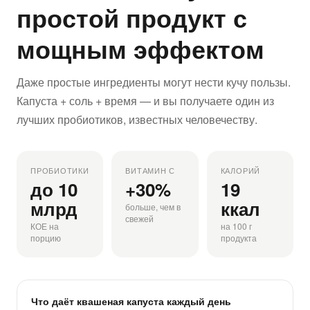
простой продукт с
мощным эффектом
Даже простые ингредиенты могут нести кучу пользы.
Капуста + соль + время — и вы получаете один из
лучших пробиотиков, известных человечеству.
ПРОБИОТИКИ
ВИТАМИН С
КАЛОРИЙ
до 10
+30%
19
млрд
ккал
больше, чем в
свежей
КОЕ на
на 100 г
порцию
продукта
Что даёт квашеная капуста каждый день