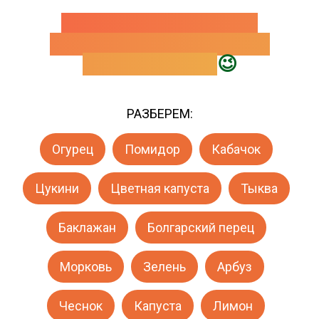
ЕСЛИ ВЫ НЕ ЗНАЕТЕ
ЧТО ЗАГОТОВИТЬ, ВАМ
ТОЧНО СЮДА
😉
РАЗБЕРЕМ:
Огурец
Помидор
Кабачок
Цукини
Цветная капуста
Тыква
Баклажан
Болгарский перец
Морковь
Зелень
Арбуз
Чеснок
Капуста
Лимон