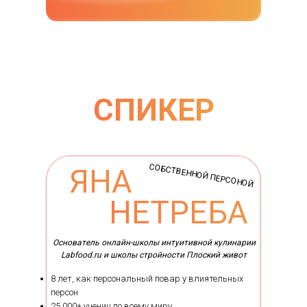
СПИКЕР
{DATAF1}
СОБСТВЕННОЙ ПЕРСОНОЙ
ЯНА
{DATAF2}
НЕТРЕБА
Основатель онлайн-школы интуитивной кулинарии
Labfood.ru и школы стройности Плоский живот
8 лет, как персональный повар у влиятельных
персон
25.000+ учениц по всему миру