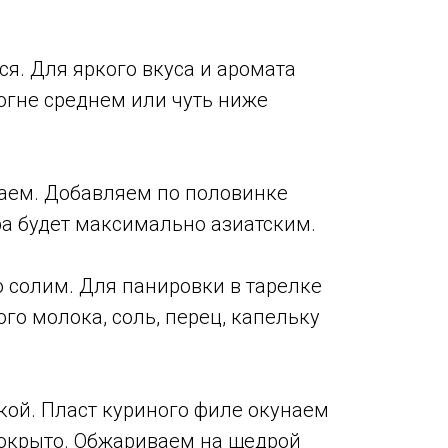
я. Для яркого вкуса и аромата
огне среднем или чуть ниже
ваем. Добавляем по половинке
ра будет максимально азиатским.
 солим. Для панировки в тарелке
го молока, соль, перец, капельку
кой. Пласт куриного филе окунаем
покрыто. Обжариваем на щедрой