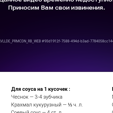
Для соуса на 1 кусочек :
Чеснок — 3-4 зубчика
Крахмал кукурузный — ⅓ ч. л.
Соевый соус — 4 ст. л.