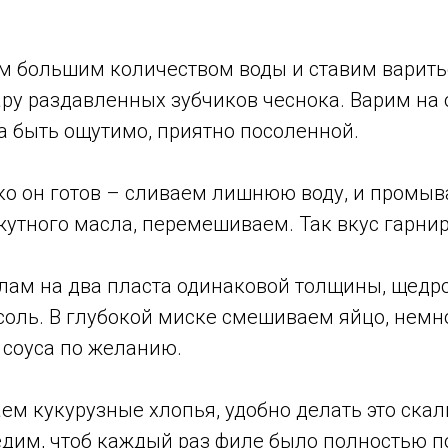
м большим количеством воды и ставим варитьс
ару раздавленных зубчиков чеснока. Варим на 
а быть ощутимо, приятно посоленной.
ько он готов – сливаем лишнюю воду, и промы
жутного масла, перемешиваем. Так вкус гарни
лам на два пласта одинаковой толщины, щедро
оль. В глубокой миске смешиваем яйцо, немно
 соуса по желанию.
ем кукурузные хлопья, удобно делать это скал
ледим, чтоб каждый раз филе было полностью 