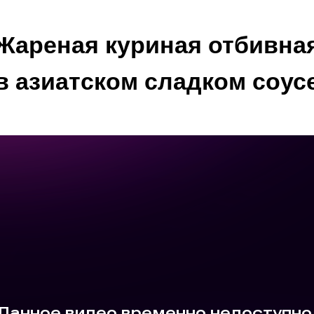
Жареная куриная отбивна
в азиатском сладком соус