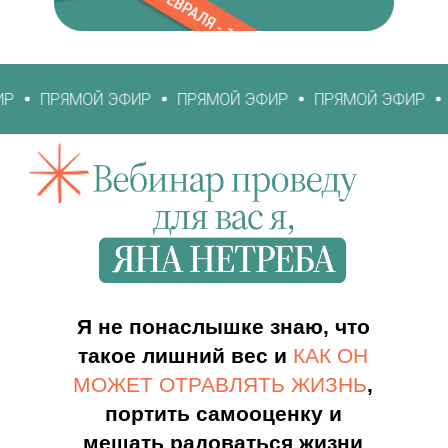
Й ЭФИР
ПРЯМОЙ ЭФИР
ПРЯМОЙ ЭФИР
ПРЯМОЙ Э
Я не понаслышке знаю, что
такое лишний вес и
КАК ОН
МОЖЕТ ОТРАВЛЯТЬ ЖИЗНЬ
,
портить самооценку и
мешать радоваться жизни