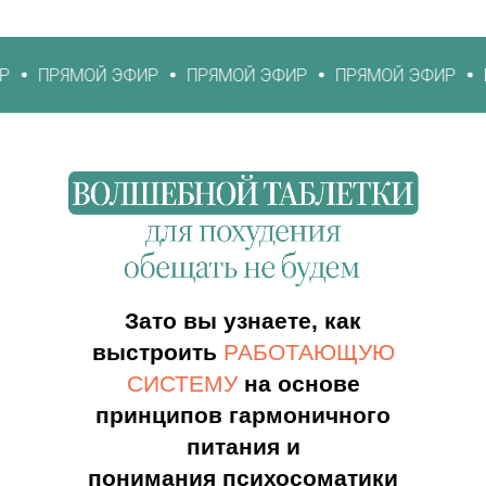
Й ЭФИР
ПРЯМОЙ ЭФИР
ПРЯМОЙ ЭФИР
ПРЯМОЙ ЭФ
Зато вы узнаете, как
выстроить
РАБОТАЮЩУЮ
СИСТЕМУ
на основе
принципов гармоничного
питания и
понимания психосоматики