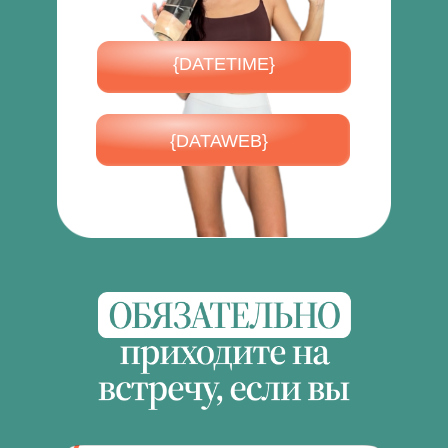
{DATETIME}
{DATAWEB}