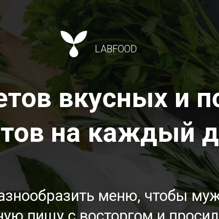
LABFOOD
етов вкусных и 
атов на каждый 
разнообразить меню, чтобы муж
ную пищу с восторгом и просил