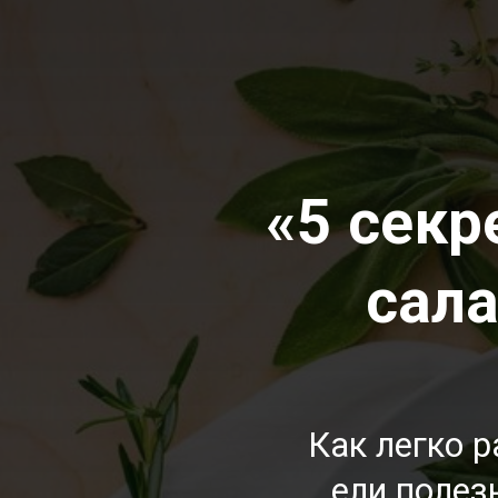
«5 секр
сал
Как легко 
ели полез