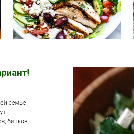
риант!
сей семье
ут
в, белков,