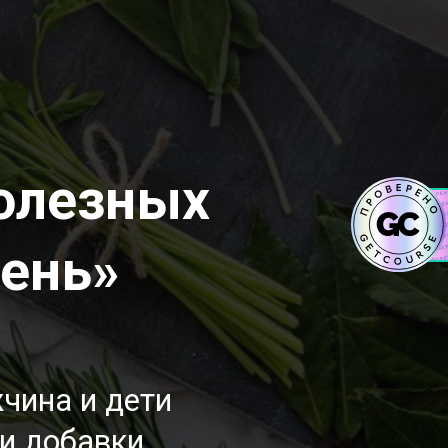
полезных
день»
чина и дети
и добавки.