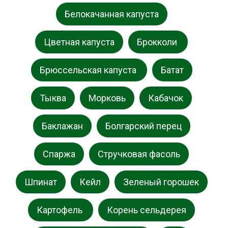
Белокачанная капуста
Цветная капуста
Брокколи
Брюссельская капуста
Батат
Тыква
Морковь
Кабачок
Баклажан
Болгарский перец
Спаржа
Стручковая фасоль
Шпинат
Кейл
Зеленый горошек
Картофель
Корень сельдерея