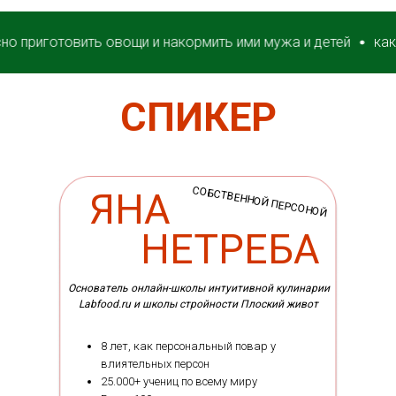
готовить овощи и накормить ими мужа и детей
как вкусно
СПИКЕР
СОБСТВЕННОЙ ПЕРСОНОЙ
ЯНА
НЕТРЕБА
Основатель онлайн-школы интуитивной кулинарии
Labfood.ru и школы стройности Плоский живот
8 лет, как персональный повар у
влиятельных персон
25.000+ учениц по всему миру