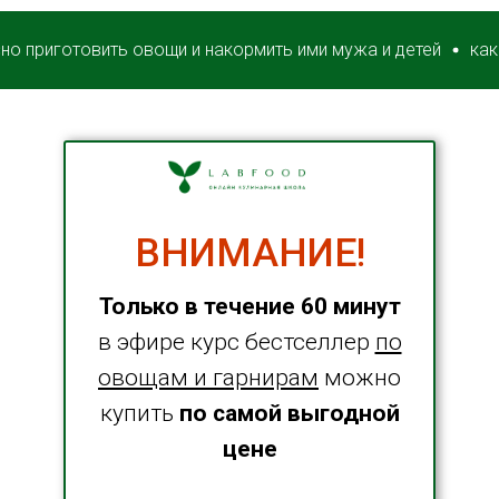
готовить овощи и накормить ими мужа и детей
как вкусно
{DATAF2}
ВНИМАНИЕ!
Только в течение 60 минут
в эфире курс бестселлер
по
овощам и гарнирам
можно
купить
по самой выгодной
{DATAF1}
цене