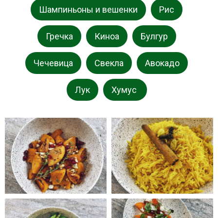
Шампиньоны и вешенки
Рис
Гречка
Киноа
Булгур
Чечевица
Свекла
Авокадо
Лук
Хумус