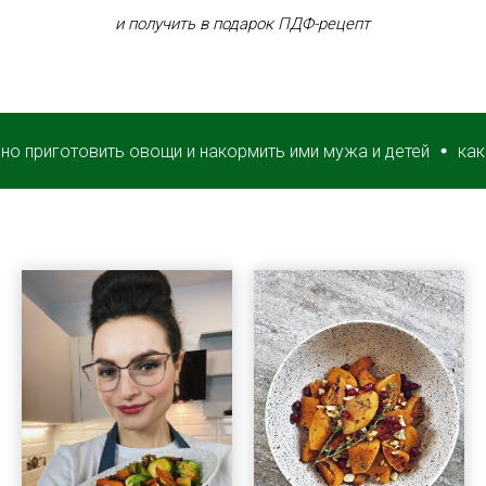
и получить в подарок ПДФ-рецепт
готовить овощи и накормить ими мужа и детей
как вкусно