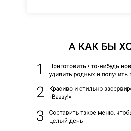
А КАК БЫ ХО
1
Приготовить что-нибудь нов
удивить родных и получить
2
Красиво и стильно засервиро
«Вааау!»
3
Составить такое меню, чтоб
целый день