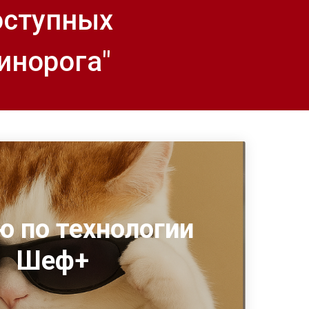
оступных
инорога"
ю по технологии
Шеф+