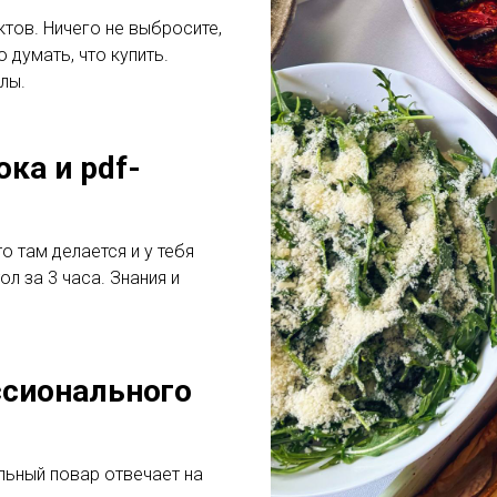
тов. Ничего не выбросите,
о думать, что купить.
лы.
ока и pdf-
о там делается и у тебя
л за 3 часа. Знания и
сионального
льный повар отвечает на