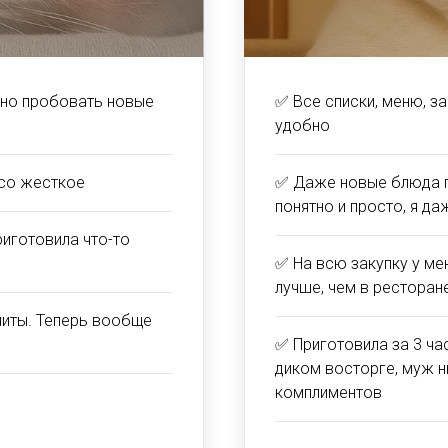
шно пробовать новые
✅ Все списки, меню, за
удобно
ясо жесткое
✅ Даже новые блюда п
понятно и просто, я д
риготовила что-то
✅ На всю закупку у ме
лучше, чем в ресторан
плиты. Теперь вообще
✅ Приготовила за 3 ча
диком восторге, муж н
комплиментов