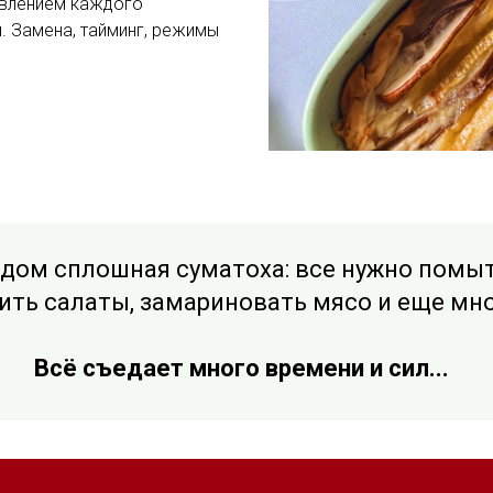
овлением каждого
. Замена, тайминг, режимы
ом сплошная суматоха: все нужно помыть
ить салаты, замариновать мясо и еще мно
Всё съедает много времени и сил...