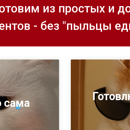
готовим из простых и д
ентов - без "пыльцы ед
Готовл
ю сама