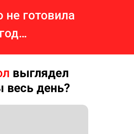
о не готовила
 год…
ол
выглядел
ы весь день?