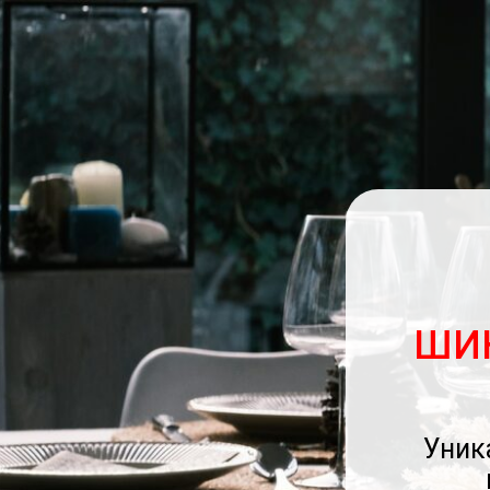
ШИ
Уник