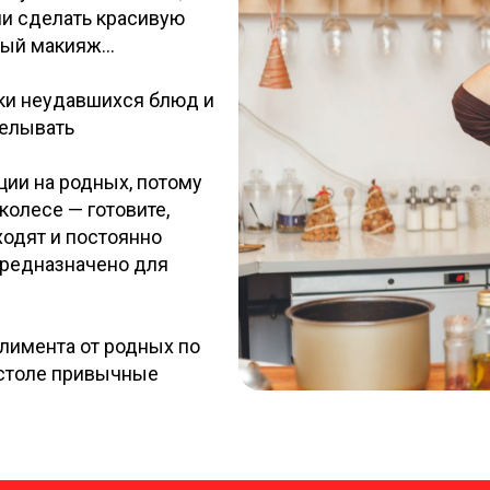
ни сделать красивую
ый макияж...
ки неудавшихся блюд и
делывать
ии на родных, потому
 колесе — готовите,
иходят и постоянно
 предназначено для
лимента от родных по
 столе привычные