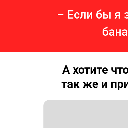
– Если бы я 
бана
А хотите чт
так же и пр