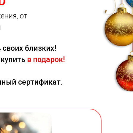
D
ения, от
я
 своих близких!
 купить
в подарок!
чный сертификат.