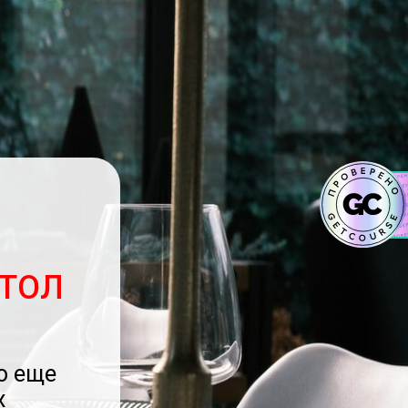
ТОЛ
о еще
х