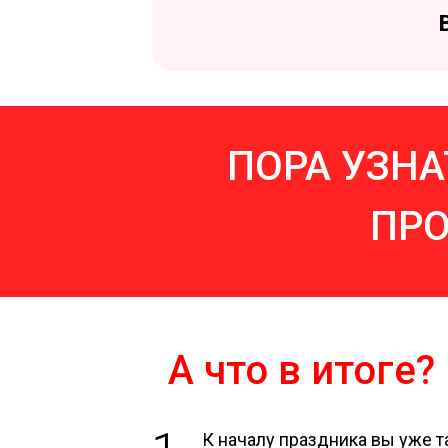
ПОРА УЗН
ПР
А что в итоге?
К началу праздника вы уже та