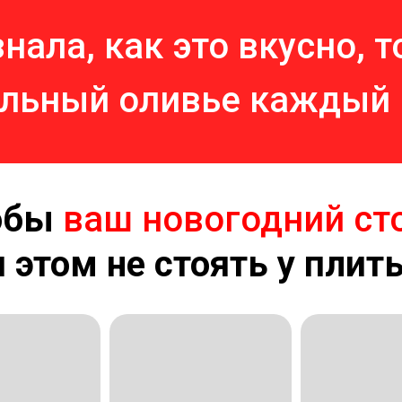
знала, как это вкусно, т
льный оливье каждый
обы
ваш новогодний ст
и этом не стоять у плит