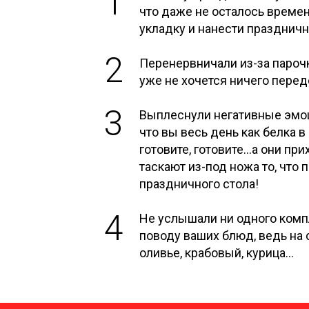
1
что даже не осталось време
укладку и нанести праздничн
2
Перенервничали из-за пароч
уже не хочется ничего пере
3
Выплеснули негативные эмоц
что вы весь день как белка в
готовите, готовите...а они пр
таскают из-под ножа то, что
праздничного стола!
4
Не услышали ни одного комп
поводу ваших блюд, ведь на
оливье, крабовый, курица...