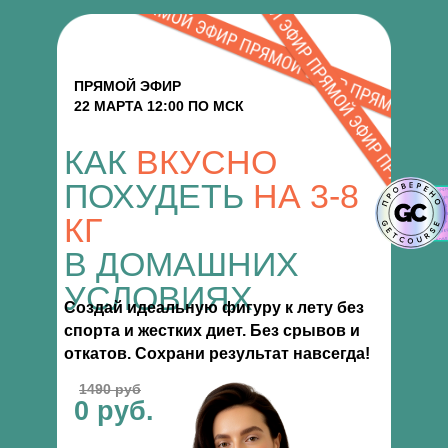
ПРЯМОЙ ЭФИР
22 МАРТА 12:00 ПО МСК
КАК
ВКУСНО
ПОХУДЕТЬ
НА 3-8
КГ
В ДОМАШНИХ
УСЛОВИЯХ
Создай идеальную фигуру к лету без
спорта и жестких диет. Без срывов и
откатов. Сохрани результат навсегда!
1490 руб
0 руб.