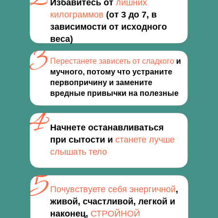
Избавитесь от
лишних
килограммов
(от 3 до 7, в
зависимости от исходного
веса)
Перестанете зависеть от сладкого
и
мучного, потому что устраните
первопричину и замените
вредные привычки на полезные
Начнете останавливаться
при сытости и
станете лучше
слышать тело
Почувствуете себя энергичной
,
живой, счастливой, легкой и
наконец,
СТРОЙНОЙ