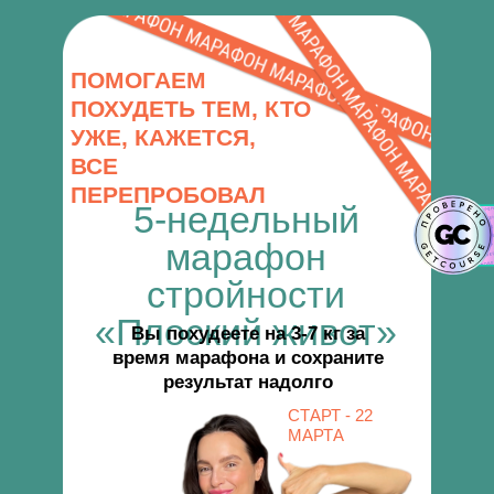
ПОМОГАЕМ
ПОХУДЕТЬ ТЕМ, КТО
УЖЕ, КАЖЕТСЯ,
ВСЕ
ПЕРЕПРОБОВАЛ
5-недельный
марафон
стройности
«Плоский живот»
Вы похудеете на 3-7 кг за
время марафона и сохраните
результат надолго
СТАРТ - 22
МАРТА