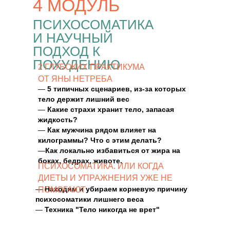
4 МОДУЛЬ
ПСИХОСОМАТИКА
И НАУЧНЫЙ
ПОДХОД К
ПОХУДЕНИЮ
2 ГЛУБОКИХ ПРАКТИКУМА
ОТ ЯНЫ НЕТРЕБА
—
5 типичных сценариев, из-за которых
тело держит лишний вес
—
Какие страхи хранит тело, запасая
жидкость?
—
Как мужчина рядом влияет на
килограммы? Что с этим делать?
—
Как локально избавиться от жира на
боках, бедрах, животе.
ПСИХОСОМАТИКА. ИЛИ КОГДА
ДИЕТЫ И УПРАЖНЕНИЯ УЖЕ НЕ
—
Находим и убираем корневую причину
ПОМОГАЮТ
психосоматики лишнего веса
—
Техника "Тело никогда не врет"