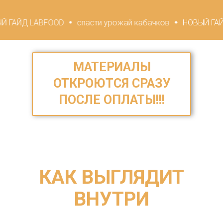
OOD
спасти урожай кабачков
НОВЫЙ ГАЙД LABFOOD
МАТЕРИАЛЫ
ОТКРОЮТСЯ СРАЗУ
ПОСЛЕ ОПЛАТЫ!!!
КАК ВЫГЛЯДИТ
ВНУТРИ