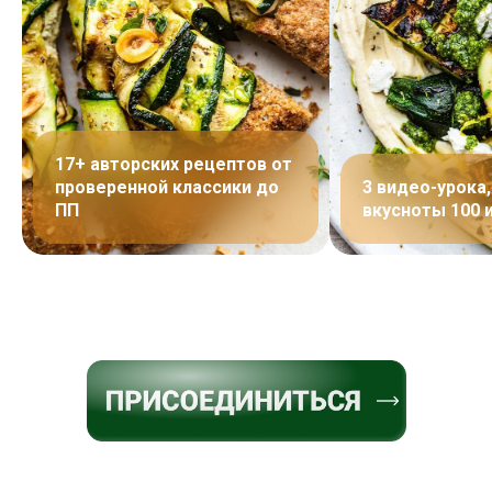
17+ авторских рецептов от
проверенной классики до
3 видео-урока,
ПП
вкусноты 100 и