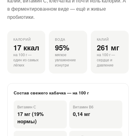
калий, витамин С, клетчатка и почти ноль калорий. А
в ферментированном виде — ещё и живые
пробиотики.
КАЛОРИЙ
ВОДА
КАЛИЙ
17 ккал
95%
261 мг
на 100 г —
мягкое
на 100 г —
один из самых
увлажнение
сердце и
лёгких
изнутри
давление
Состав свежего кабачка — на 100 г
Витамин С
Витамин В6
17 мг (19%
0,14 мг
нормы)