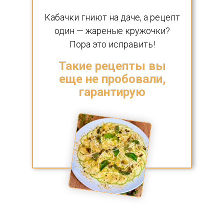
Кабачки гниют на даче, а рецепт
один — жареные кружочки?
Пора это исправить!
Такие рецепты вы
17+ вкусных необычных рецептов из обычного
кабачка
еще не пробовали,
Кабачок за 80р = блюдо как в ресторане за 1000р
гарантирую
Быстрые рецепты за 15 минут
Теория и секреты — даже если вы никогда не ели
карпаччо из цукини
Мясные блюда и легкая выпечка - с вау-эффектом
Доступ 12 месяцев