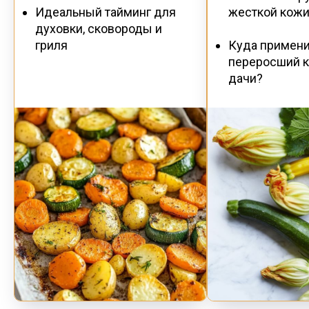
Идеальный тайминг для
жесткой кож
духовки, сковороды и
гриля
Куда примени
переросший к
дачи?