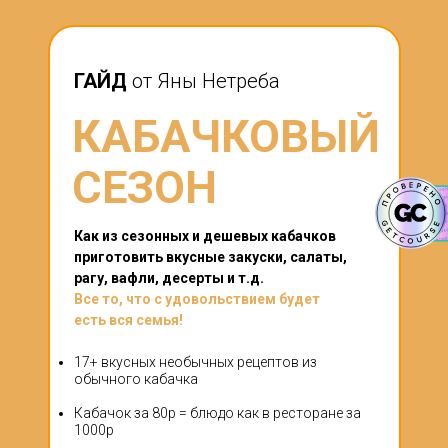
ГАЙД
от Яны Нетреба
КАБАЧКОВЫЙ
СЕЗОН
Как из сезонных и дешевых кабачков
приготовить вкусные закуски, салаты,
рагу, вафли, десерты и т.д.
Все то, что с удовольствием будет
есть вся семья!
17+ вкусных необычных рецептов из
обычного кабачка
Кабачок за 80р = блюдо как в ресторане за
1000р