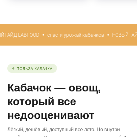
OOD
спасти урожай кабачков
НОВЫЙ ГАЙД LABFOOD
⚘ ПОЛЬЗА КАБАЧКА
Кабачок — овощ,
который все
недооценивают
Лёгкий, дешёвый, доступный всё лето. Но внутри —