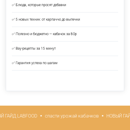
✅ Блюда, которые просят добавки
✅ 5 новых техник: от карпаччо до выпечки
✅ Полезно и бюджетно — кабачок за 80р
✅ Вау-рецепты за 15 минут
✅ Гарантия успеха по шагам
OOD
спасти урожай кабачков
НОВЫЙ ГАЙД LABFOOD