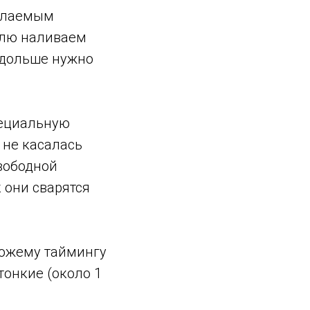
желаемым
рюлю наливаем
 дольше нужно
пециальную
 не касалась
свободной
 они сварятся
схожему таймингу
тонкие (около 1