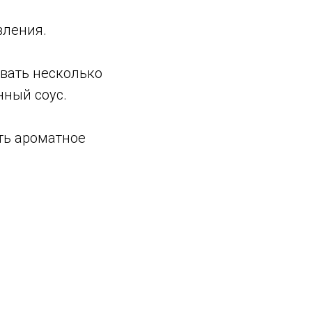
вления.
вать несколько
нный соус.
ить ароматное