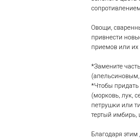
сопротивлением.
Овощи, сваренны
привнести новые
приемов или их
*Замените част
(апельсиновым,
*Чтобы придать 
(морковь, лук, 
петрушки или т
тертый имбирь, 
Благодаря этим