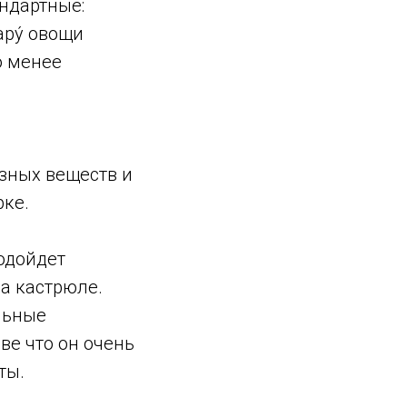
андартные:
ару́ овощи
о менее
зных веществ и
рке.
подойдет
а кастрюле.
льные
ве что он очень
ты.