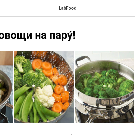
LabFood
овощи на пару́!