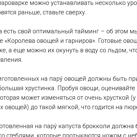
пароварке можно устанавливать несколько уро
вятся раньше, ставьте сверху.
а есть свой оптимальный тайминг – об этом м
се «Королева овощей и гарниров». Готовые ово
же, а еще можно их окунуть в воду со льдом, ч
овления.
иготовленных на пару́ овощей должны быть пр
большая хрустинка. Пробуя овощи, оценивайте 
 которая может изменяться от очень хрусткой (у
овощей) до такой мягкой, что годится на пюр
товленная на пару́ капуста брокколи должна 
 со стеблями, которые протыкаются ножом с н