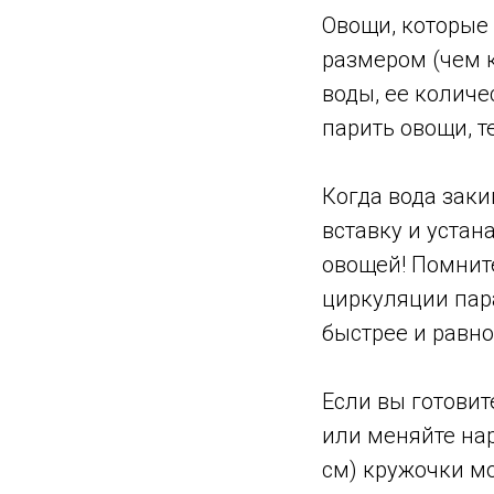
Овощи, которые
размером (чем 
воды, ее колич
парить овощи, т
Когда вода зак
вставку и устан
овощей! Помните
циркуляции пара
быстрее и равн
Если вы готовит
или меняйте нар
см) кружочки м