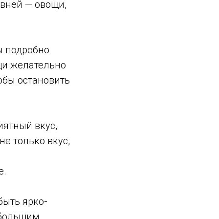
вней — овощи,
ы подробно
щи желательно
тобы остановить
иятный вкус,
не только вкус,
е.
быть ярко-
ебольшим