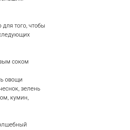
 для того, чтобы
з следующих
овым соком
ть овощи
чеснок, зелень
ом, кумин,
волшебный