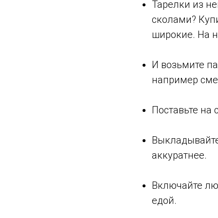
Тарелки из не
сколами? Купи
широкие. На н
⠀
И возьмите па
например сме
⠀
Поставьте на 
⠀
Выкладывайте 
аккуратнее.
⠀
Включайте лю
едой.
⠀