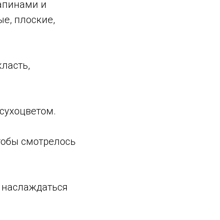
рапинами и
ые, плоские,
класть,
 сухоцветом.
тобы смотрелось
 наслаждаться