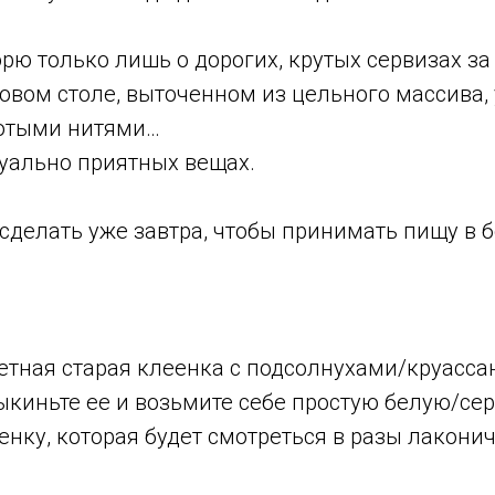
орю только лишь о дорогих, крутых сервизах за 
овом столе, выточенном из цельного массива,
лотыми нитями…
зуально приятных вещах.
сделать уже завтра, чтобы принимать пищу в 
етная старая клеенка с подсолнухами/круасс
ыкиньте ее и возьмите себе простую белую/с
енку, которая будет смотреться в разы лаконич