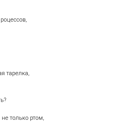
роцессов,
ая тарелка,
ть?
 не только ртом,