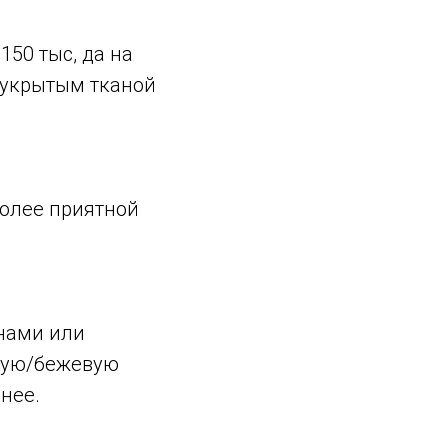
150 тыс, да на
 укрытым тканой
более приятной
анами или
ерую/бежевую
нее.