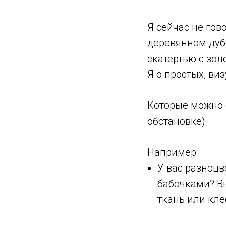
⠀
Я сейчас не гов
деревянном дуб
скатертью с зо
Я о простых, ви
⠀
Которые можно 
обстановке)
⠀
Например:
У вас разноцв
бабочками? В
ткань или кле
⠀