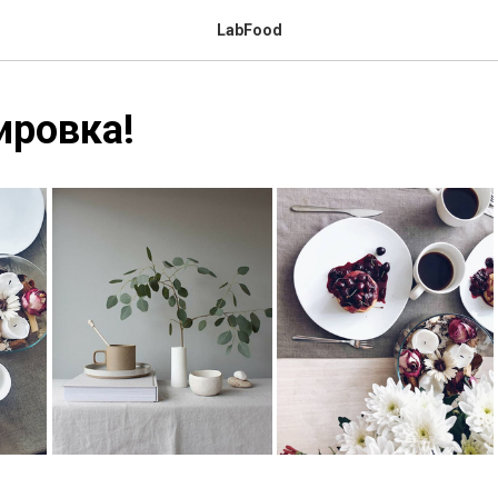
LabFood
ировка!