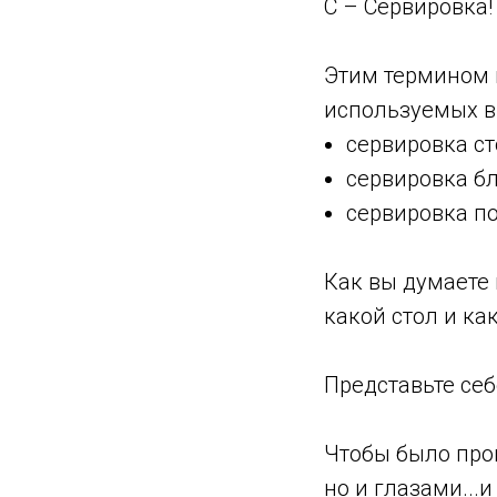
С – Сервировка!
Этим термином 
используемых в 
сервировка с
сервировка б
сервировка п
Как вы думаете 
какой стол и ка
⠀
Представьте себ
⠀
Чтобы было прощ
но и глазами...