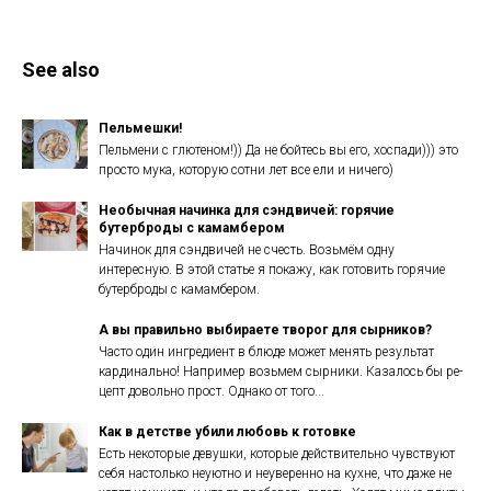
See also
Пельмешки!
Пельмени с глютеном!)) Да не бойтесь вы его, хоспади))) это
просто мука, которую сотни лет все ели и ничего)
Необычная начинка для сэндвичей: горячие
бутерброды с камамбером
Начинок для сэндвичей не счесть. Возьмём одну
интересную. В этой статье я покажу, как готовить горячие
бутерброды с камамбером​.​
А вы правильно выбираете творог для сырников?
Часто один ингредиент в блюде может меня­ть результат
кардина­льно! Например возьмем сыр­ники. Казалось бы ре­
цепт довольно прост. Однако от того...
Как в детстве убили любовь к готовке
Есть некоторые девушки, которые действительно чувствуют
себя настолько неуютно и неуверенно на кухне, что даже не