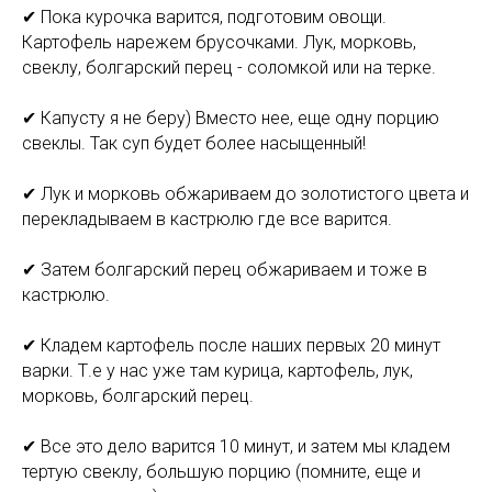
✔ Пока курочка варится, подготовим овощи.
Картофель нарежем брусочками. Лук, морковь,
свеклу, болгарский перец - соломкой или на терке.
⠀
✔ Капусту я не беру) Вместо нее, еще одну порцию
свеклы. Так суп будет более насыщенный!
⠀
✔ Лук и морковь обжариваем до золотистого цвета и
перекладываем в кастрюлю где все варится.
⠀
✔ Затем болгарский перец обжариваем и тоже в
кастрюлю.
⠀
✔ Кладем картофель после наших первых 20 минут
варки. Т.е у нас уже там курица, картофель, лук,
морковь, болгарский перец.
⠀
✔ Все это дело варится 10 минут, и затем мы кладем
тертую свеклу, большую порцию (помните, еще и