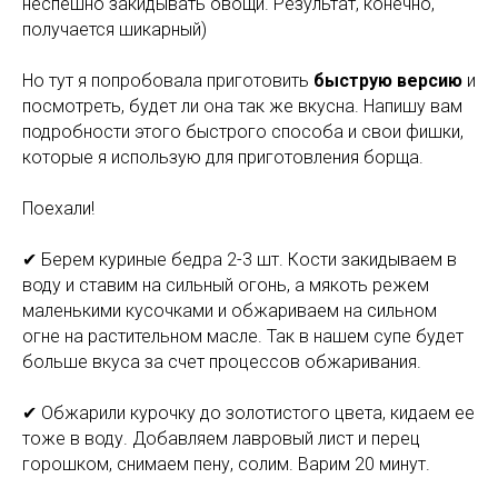
неспешно закидывать овощи. Результат, конечно,
получается шикарный)
⠀
Но тут я попробовала приготовить
быструю версию
и
посмотреть, будет ли она так же вкусна. Напишу вам
подробности этого быстрого способа и свои фишки,
которые я использую для приготовления борща.
⠀
Поехали!
⠀
✔ Берем куриные бедра 2-3 шт. Кости закидываем в
воду и ставим на сильный огонь, а мякоть режем
маленькими кусочками и обжариваем на сильном
огне на растительном масле. Так в нашем супе будет
больше вкуса за счет процессов обжаривания.
⠀
✔ Обжарили курочку до золотистого цвета, кидаем ее
тоже в воду. Добавляем лавровый лист и перец
горошком, снимаем пену, солим. Варим 20 минут.
⠀