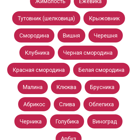
Жимолость
Ежевика
Тутовник (шелковица)
Крыжовник
Смородина
Вишня
Черешня
Клубника
Черная смородина
Красная смородина
Белая смородина
Малина
Клюква
Брусника
Абрикос
Слива
Облепиха
Черника
Голубика
Виноград
Арбуз