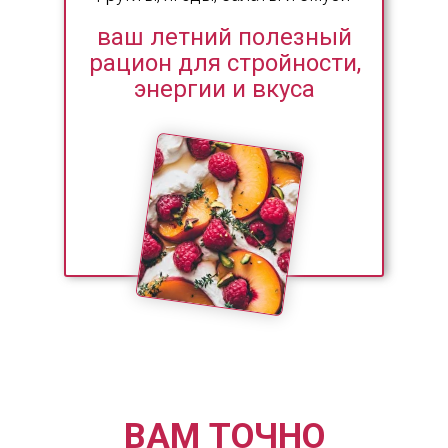
ваш летний полезный
рацион для стройности,
энергии и вкуса
24+ вкусных рецептов без тонны сахара и химии
Необычные рецепты из свежих ягод - интереснее,
чем есть без ничего
Максимум пользы без обработки
Теория и лайфхаки — даже если вы никогда не
ели сорбет из крыжовника
Быстрые десерты и легкая выпечка - с вау-
эффектом
Доступ 12 месяцев
ВАМ ТОЧНО