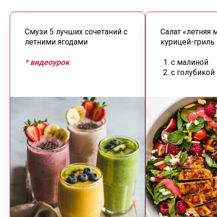
Смузи 5 лучших сочетаний с
Салат «летняя 
летними ягодами
курицей-гриль 
* видеоурок
с малиной
с голубикой