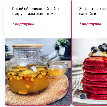
Яркий облепиховый чай с
Эффектные яг
цитрусовым акцентом
панкейки
* видеоурок
* видеоурок