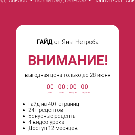
НОВЫЙ ГАЙД LABFOOD
НОВЫЙ ГАЙД LABFOOD
НОВЫЙ
ГАЙД
от Яны Нетреба
ВНИМАНИЕ!
выгодная цена только до 28 июня
00 : 00 : 00 : 00
дни
часы
минуты
секунды
Гайд на 40+ страниц
24+ рецептов
Бонусные рецепты
4 видео-урока
Доступ 12 месяцев