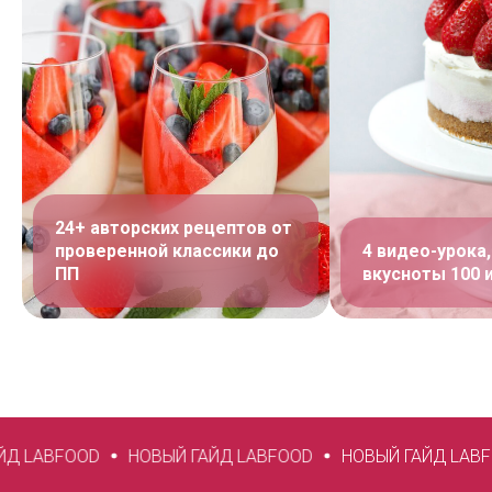
24+ авторских рецептов от
проверенной классики до
4 видео-урока,
ПП
вкусноты 100 и
НОВЫЙ ГАЙД LABFOOD
НОВЫЙ ГАЙД LABFOOD
НОВЫЙ